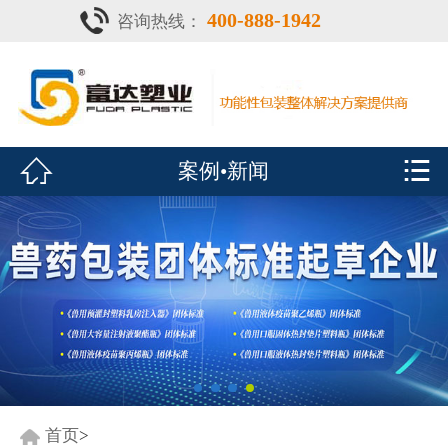
400-888-1942
咨询热线：
首页

灌注器
产品中心


案例•新闻
疫苗瓶
鑫富达资质
案例•新闻
展会风采
关于鑫富达
联系我们
首页
>