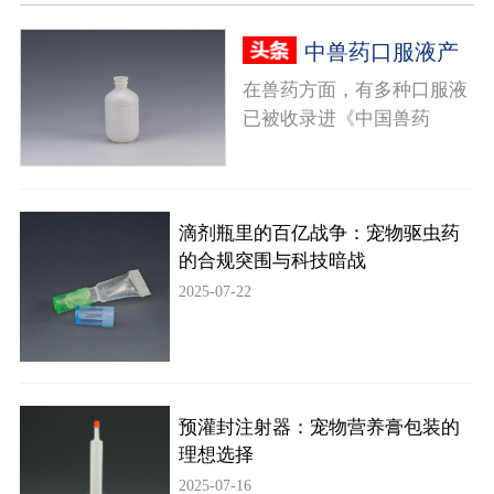
中兽药口服液产
生沉淀原因及解决方案
在兽药方面，有多种口服液
已被收录进《中国兽药
典》，而且近年来已经成为
研究热点。但传统中草药有
效成分提...
[查看详情]
滴剂瓶里的百亿战争：宠物驱虫药
的合规突围与科技暗战
2025-07-22
预灌封注射器：宠物营养膏包装的
理想选择
2025-07-16