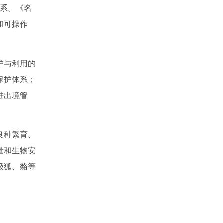
系。《名
和可操作
护与利用的
保护体系；
进出境管
良种繁育、
量和生物安
极狐、
貉
等