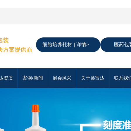
细胞培养耗材 | 详情>
医药包装
达资质
案例•新闻
展会风采
关于鑫富达
联系我