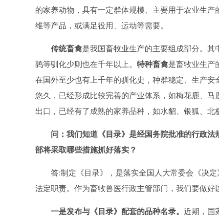
的家养动物，具有一定群体规模、主要用于农业生产
维等产品，或满足役用、运动等需要。
传统畜禽
是我国畜牧业生产的主要组成部分。其
鹑等驯化少则也在千年以上
。
特种畜禽
是畜牧业生产
在国外至少也有上千年的驯化史，种群稳定、生产安
悠久，已经形成比较完善的产业体系，如梅花鹿、
马
出口，已经有了成熟的家养品种，如
水貂、银狐、
北
问：我们知道《目录》是经国务院批准的行政法
部将采取哪些措施抓好落实？
答
:
制定《目录》，是落实全国人大常委会《决定
法定职责。作为畜牧兽医行政主管部门，我们要做好
一是发布与《目录》配套的品种名录。
近期，国