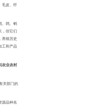
、毛皮、纤
鹅、鸽、鹌
长，但它们
，养殖历史
加工和产品
问农业农村
有关部门的
资源品种名