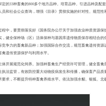
审定的
33
种畜禽的
800
多个地方品种、培育品种、引进品种及配套
人员和社会公众查询，增强《目录》贯彻实施的针对性、规范性
过程中，要贯彻落实好《国务院办公厅关于加强农业种质资源保
实，健全保种场（区）活体保种与基因库遗传物质保存相结合的
际竞争力的畜禽新品种；加强国际合作交流，规范畜禽遗传资源
畜禽遗传资源保护与利用水平。
主体开展规范化饲养。加强种畜禽生产经营许可管理，健全畜禽
生执法监管，有效防控重大动物疫病发生和传播，确保畜产品质
术要求，不断提升特种畜禽养殖水平。依法加强
水貂、银狐、
北