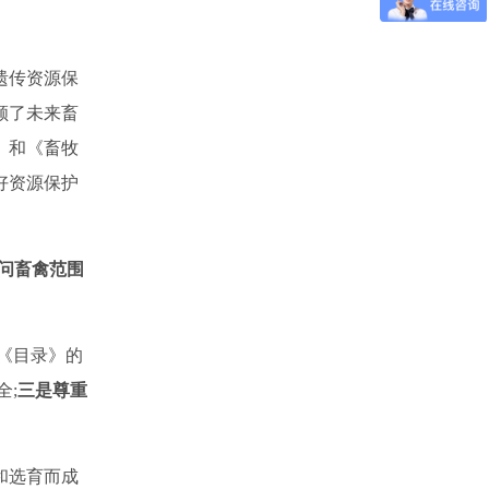
遗传资源保
顾了未来畜
》和《畜牧
好资源保护
问畜禽范围
《目录》的
全
;
三是尊
重
和选育而成