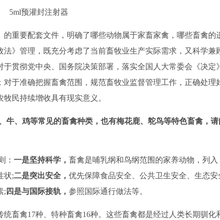
5ml预灌封注射器
》的重要配套文件，明确了哪些动物属于家畜家禽，哪些畜禽的
牧法》管理，既充分考虑了当前畜牧业生产实际需求，又科学兼
对于贯彻党中央、国务院决策部署，落实全国人大常委会《决定
；对于准确把握畜禽范围，规范畜牧业监督管理工作，正确处理
农牧民持续增收具有现实意义。
、牛、鸡等常见的畜禽种类，也有梅花鹿、鸵鸟等特色畜禽，请
则：
一是
坚持科学，
畜禽是哺乳纲和鸟纲范围的家养动物，列入
性状
;
二是
突出安全，
优先保障食品安全、公共卫生安全、生态安
素
;
四是
与国际接轨，
参照国际通行做法等。
传统畜禽
17
种、特种畜禽
16
种。这些畜禽都是经过人类长期驯化