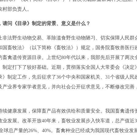
农村部负责人。
，请问《目录》制定的背景、意义是什么？
止非法野生动物交易、革除滥食野生动物陋习、切实保障人民群
和国畜牧法》（以下简称《畜牧法》）规定，国务院畜牧兽医行
的畜禽遗传资源目录。上世纪
80
年代以来，我部先后开展了两次
》制定打下了较好基础。近期，贯彻落实全国人大常委会《决定
录》制定工作，先后征求了
36
个中央和国家机关、
31
个省级人民
及产业界专家学者意见，并向社会公开征求意见，不断修改完善
持续健康发展，保障畜产品有效供给和质量安全。我国畜禽遗传
牧业发展。改革开放
40
年来，畜牧业发展步入快车道，总产值近
3
全球总产量的
26%
、
40%
。畜禽种业已经成为我国现代畜牧业发