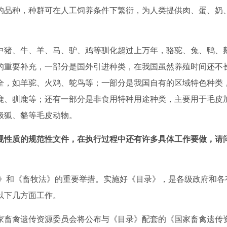
的品种，种群可在人工饲养条件下繁衍，为人类提供肉、蛋、奶
中猪、牛、羊、马、驴、鸡等驯化超过上万年，骆驼、兔、鸭、
的重要补充，一部分是国外引进种类，在我国虽然养殖时间还不
全，如羊驼、火鸡、鸵鸟等；一部分是我国自有的区域特色种类
鹿、驯鹿等
；还有一部分是非食用特种用途种类，主要用于毛皮
极狐、
貉
等毛皮动物。
规性质的规范性文件，在执行过程中还有许多具体工作要做，请
》和《畜牧法》的重要举措。实施好《目录》，是各级政府和各
以下几方面工作。
家畜禽遗传资源委员会将公布与《目录》配套的《国家畜禽遗传