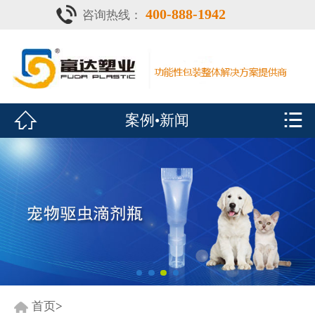
400-888-1942
咨询热线：
首页

灌注器
产品中心


案例•新闻
疫苗瓶
鑫富达资质
案例•新闻
展会风采
关于鑫富达
联系我们
首页
>