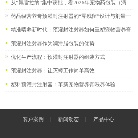
分的长期稳定性？
从“氟雷拉纳”集中获批，看2026年宠物药包装（滴
管/注射器）的三大新需求
药品级营养膏预灌封注射器的“零残留”设计与剂量一
致性保障
精准喂养新时代：预灌封注射器如何重塑宠物营养膏
体验
预灌封注射器作为润滑脂包装的优势
优化生产流程：预灌封注射器的组装方式
预灌封注射器：让灭蟑工作简单高效
塑料预灌封注射器：革新宠物营养膏喂养体验
客户案例
|
新闻动态
|
产品中心
|