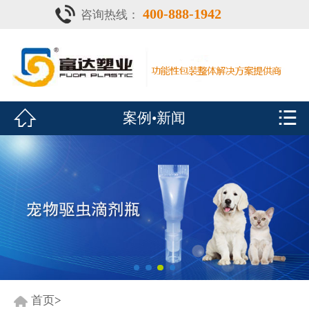
400-888-1942
咨询热线：
首页

灌注器
产品中心


案例•新闻
疫苗瓶
鑫富达资质
案例•新闻
展会风采
关于鑫富达
联系我们
首页
>