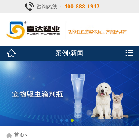
400-888-1942
咨询热线：
首页

灌注器
产品中心


案例•新闻
疫苗瓶
鑫富达资质
案例•新闻
展会风采
关于鑫富达
联系我们
首页
>