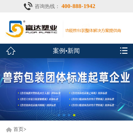
400-888-1942
咨询热线：
首页

灌注器
产品中心


案例•新闻
疫苗瓶
鑫富达资质
案例•新闻
展会风采
关于鑫富达
联系我们
首页
>