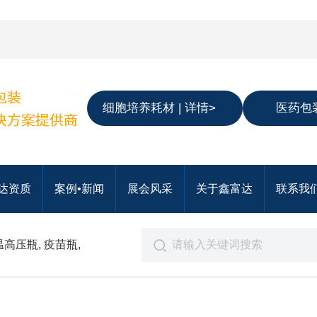
细胞培养耗材 | 详情>
医药包装
达资质
案例•新闻
展会风采
关于鑫富达
联系我
温高压瓶
,
疫苗瓶
,