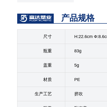
产品规格
尺寸
H:22.6cm Φ:8.6
瓶重
83g
盖重
5g
材质
PE
生产工艺
挤吹