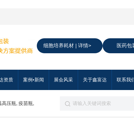
细胞培养耗材 | 详情>
医药包装
达资质
案例•新闻
展会风采
关于鑫富达
联系我
温高压瓶
,
疫苗瓶
,