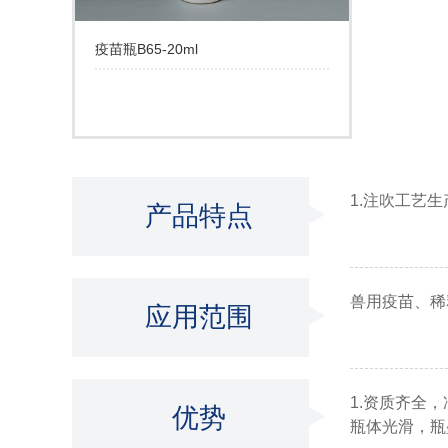
疫苗瓶B65-20ml
1.注吹工艺生
产品特点
兽用疫苗、稀
应用范围
1.资质齐全
优势
瓶体光滑，瓶壁