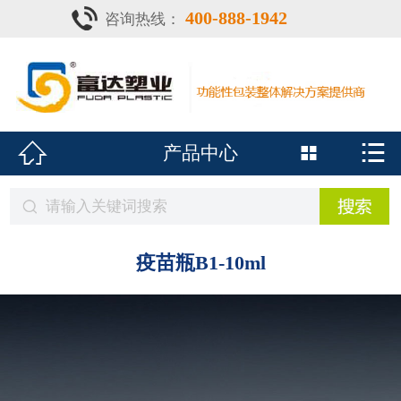
400-888-1942
咨询热线：
首页

灌注器
产品中心


产品中心

疫苗瓶
鑫富达资质
案例•新闻
疫苗瓶B1-10ml
展会风采
关于鑫富达
联系我们