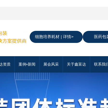
细胞培养耗材 | 详情>
医药包装
达资质
案例•新闻
展会风采
关于鑫富达
联系我