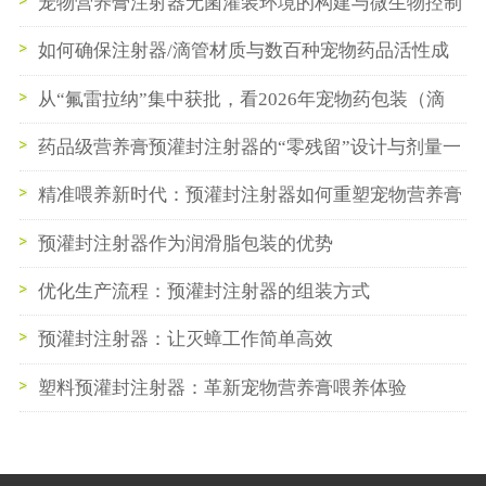
耐温性与密封性的不同要求
宠物营养膏注射器无菌灌装环境的构建与微生物控制
要点
如何确保注射器/滴管材质与数百种宠物药品活性成
分的长期稳定性？
从“氟雷拉纳”集中获批，看2026年宠物药包装（滴
管/注射器）的三大新需求
药品级营养膏预灌封注射器的“零残留”设计与剂量一
致性保障
精准喂养新时代：预灌封注射器如何重塑宠物营养膏
体验
预灌封注射器作为润滑脂包装的优势
优化生产流程：预灌封注射器的组装方式
预灌封注射器：让灭蟑工作简单高效
塑料预灌封注射器：革新宠物营养膏喂养体验