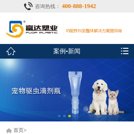
400-888-1942
咨询热线：
首页

灌注器
产品中心


案例•新闻
疫苗瓶
鑫富达资质
案例•新闻
展会风采
关于鑫富达
联系我们
首页
>