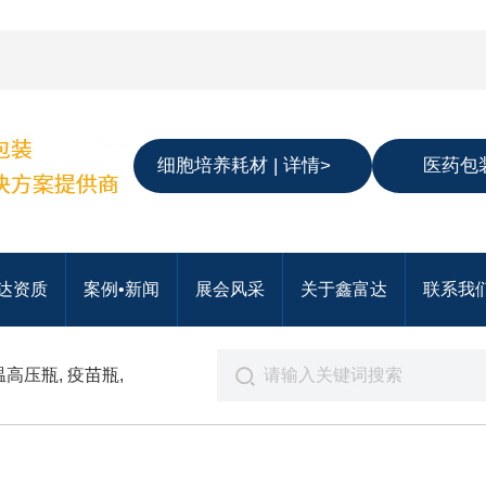
细胞培养耗材 | 详情>
医药包装
达资质
案例•新闻
展会风采
关于鑫富达
联系我
温高压瓶
,
疫苗瓶
,