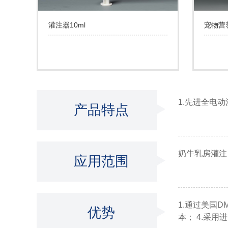
灌注器10ml
宠物营
1.先进全电
产品特点
奶牛乳房灌注
应用范围
1.通过美国
优势
本； 4.采