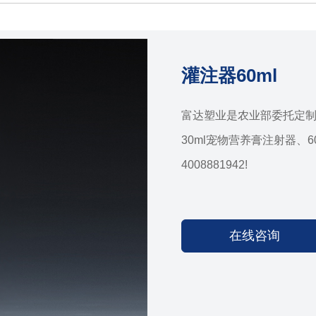
灌注器60ml
富达塑业是农业部委托定制
30ml宠物营养膏注射器、
4008881942!
在线咨询